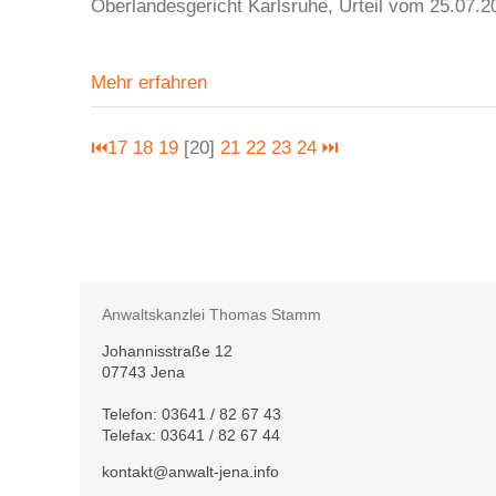
Oberlandesgericht Karlsruhe, Urteil vom 25.07.2
Mehr erfahren
⏮
17
18
19
[20]
21
22
23
24
⏭
Anwaltskanzlei Thomas Stamm
Johannisstraße 12
07743 Jena
Telefon:
03641 / 82 67 43
Telefax: 03641 / 82 67 44
kontakt@anwalt-jena.info