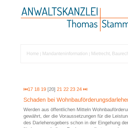
Home
Mandanteninformation
Mietrecht, Baurec
|
|
⏮
17
18
19
[20]
21
22
23
24
⏭
Schaden bei Wohnbauförderungsdarlehen 
Werden aus öffentlichen Mitteln Wohnbauförderu
gewährt, der die Voraussetzungen für die Leistun
des Darlehensgebers schon in der Eingehung der