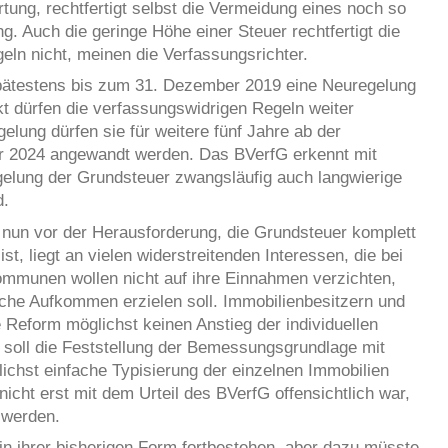
ertung, rechtfertigt selbst die Vermeidung eines noch so
. Auch die geringe Höhe einer Steuer rechtfertigt die
eln nicht, meinen die Verfassungsrichter.
ätestens bis zum 31. Dezember 2019 eine Neuregelung
kt dürfen die verfassungswidrigen Regeln weiter
ung dürfen sie für weitere fünf Jahre ab der
r 2024 angewandt werden. Das BVerfG erkennt mit
gelung der Grundsteuer zwangsläufig auch langwierige
d.
nun vor der Herausforderung, die Grundsteuer komplett
t, liegt an vielen widerstreitenden Interessen, die bei
ommunen wollen nicht auf ihre Einnahmen verzichten,
che Aufkommen erzielen soll. Immobilienbesitzern und
 Reform möglichst keinen Anstieg der individuellen
r soll die Feststellung der Bemessungsgrundlage mit
chst einfache Typisierung der einzelnen Immobilien
icht erst mit dem Urteil des BVerfG offensichtlich war,
t werden.
in ihrer bisherigen Form fortbestehen, aber dazu müsste