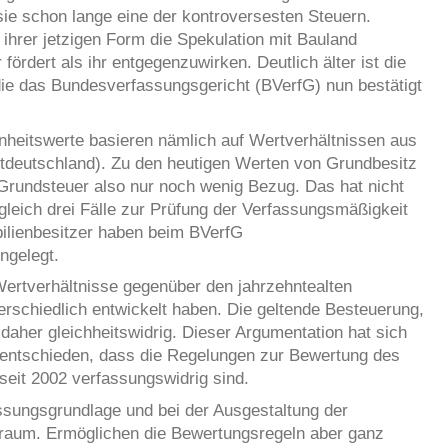
ie schon lange eine der kontroversesten Steuern.
in ihrer jetzigen Form die Spekulation mit Bauland
rdert als ihr entgegenzuwirken. Deutlich älter ist die
die das Bundesverfassungsgericht (BVerfG) nun bestätigt
nheitswerte basieren nämlich auf Wertverhältnissen aus
tdeutschland). Zu den heutigen Werten von Grundbesitz
rundsteuer also nur noch wenig Bezug. Das hat nicht
leich drei Fälle zur Prüfung der Verfassungsmäßigkeit
ilienbesitzer haben beim BVerfG
ngelegt.
 Wertverhältnisse gegenüber den jahrzehntealten
rschiedlich entwickelt haben. Die geltende Besteuerung,
 daher gleichheitswidrig. Dieser Argumentation hat sich
entschieden, dass die Regelungen zur Bewertung des
eit 2002 verfassungswidrig sind.
sungsgrundlage und bei der Ausgestaltung der
lraum. Ermöglichen die Bewertungsregeln aber ganz