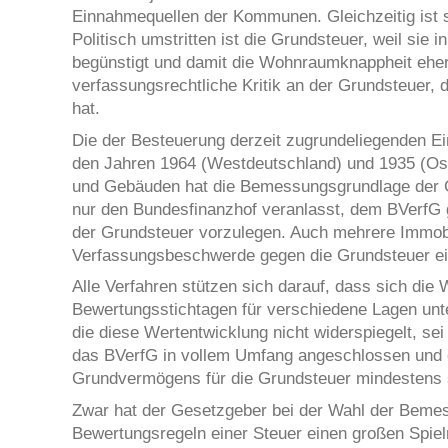
Einnahmequellen der Kommunen. Gleichzeitig ist s
Politisch umstritten ist die Grundsteuer, weil sie 
begünstigt und damit die Wohnraumknappheit eher fö
verfassungsrechtliche Kritik an der Grundsteuer, 
hat.
Die der Besteuerung derzeit zugrundeliegenden Ei
den Jahren 1964 (Westdeutschland) und 1935 (Os
und Gebäuden hat die Bemessungsgrundlage der G
nur den Bundesfinanzhof veranlasst, dem BVerfG g
der Grundsteuer vorzulegen. Auch mehrere Immob
Verfassungsbeschwerde gegen die Grundsteuer ei
Alle Verfahren stützen sich darauf, dass sich die
Bewertungsstichtagen für verschiedene Lagen unte
die diese Wertentwicklung nicht widerspiegelt, sei
das BVerfG in vollem Umfang angeschlossen und 
Grundvermögens für die Grundsteuer mindestens s
Zwar hat der Gesetzgeber bei der Wahl der Bemes
Bewertungsregeln einer Steuer einen großen Spie