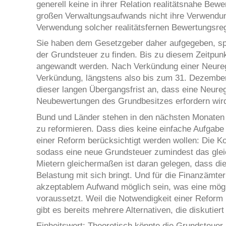
generell keine in ihrer Relation realitätsnahe Bew
großen Verwaltungsaufwands nicht ihre Verwendung
Verwendung solcher realitätsfernen Bewertungsreg
Sie haben dem Gesetzgeber daher aufgegeben, sp
der Grundsteuer zu finden. Bis zu diesem Zeitpun
angewandt werden. Nach Verkündung einer Neuregel
Verkündung, längstens also bis zum 31. Dezembe
dieser langen Übergangsfrist an, dass eine Neure
Neubewertungen des Grundbesitzes erfordern wir
Bund und Länder stehen in den nächsten Monaten 
zu reformieren. Dass dies keine einfache Aufgabe is
einer Reform berücksichtigt werden wollen: Die K
sodass eine neue Grundsteuer zumindest das glei
Mietern gleichermaßen ist daran gelegen, dass die
Belastung mit sich bringt. Und für die Finanzämte
akzeptablem Aufwand möglich sein, was eine mögli
voraussetzt. Weil die Notwendigkeit einer Reform n
gibt es bereits mehrere Alternativen, die diskutier
Einheitswert: Theoretisch könnte die Grundsteuer 