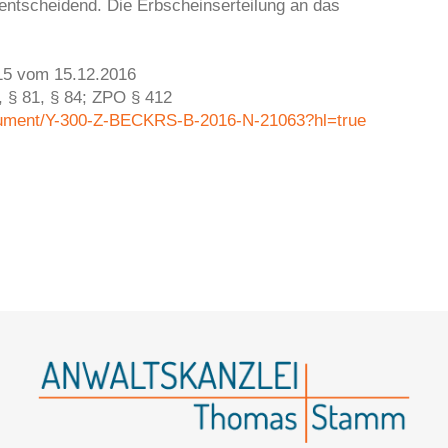
 entscheidend. Die Erbscheinserteilung an das
5 vom 15.12.2016
 § 81, § 84; ZPO § 412
cument/Y-300-Z-BECKRS-B-2016-N-21063?hl=true